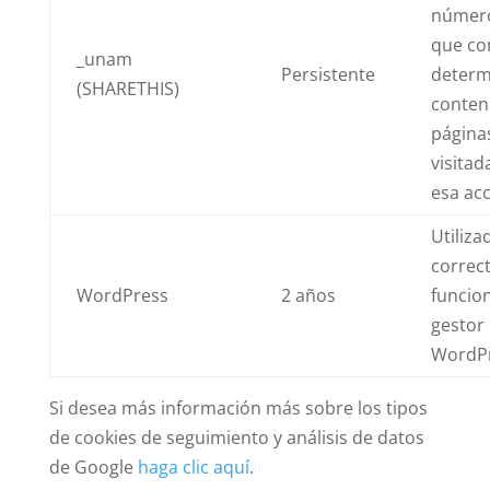
número
que co
_unam
Persistente
determ
(SHARETHIS)
conten
página
visitad
esa acc
Utiliza
correc
WordPress
2 años
funcio
gestor
WordPr
Si desea más información más sobre los tipos
de cookies de seguimiento y análisis de datos
de Google
haga clic aquí
.