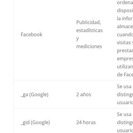
ordena
disposi
la inf
Publicidad,
almace
estadísticas
Facebook
cuando 
y
visitas
mediciones
presta
empres
utiliza
de Fac
Se usa
_ga (Google)
2 años
disting
usuari
Se usa
_gid (Google)
24 horas
disting
usuari