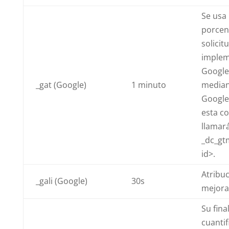
Se usa 
porcen
solicit
imple
Google
_gat (Google)
1 minuto
median
Google
esta co
llamar
_dc_gt
id>.
Atribu
_gali (Google)
30s
mejora
Su fina
cuantif